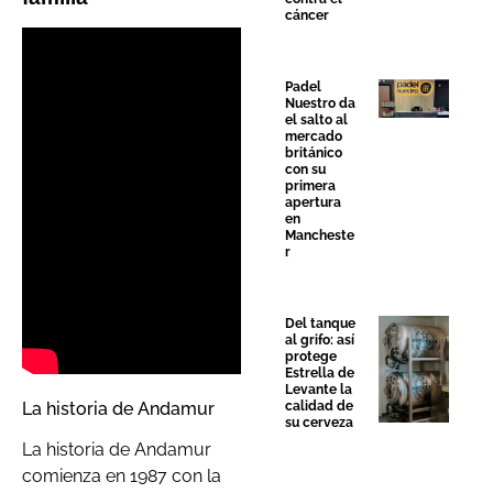
cáncer
Padel
Nuestro da
el salto al
mercado
británico
con su
primera
apertura
en
Mancheste
r
Del tanque
al grifo: así
protege
Estrella de
Levante la
La historia de Andamur
calidad de
su cerveza
La historia de Andamur
comienza en 1987 con la