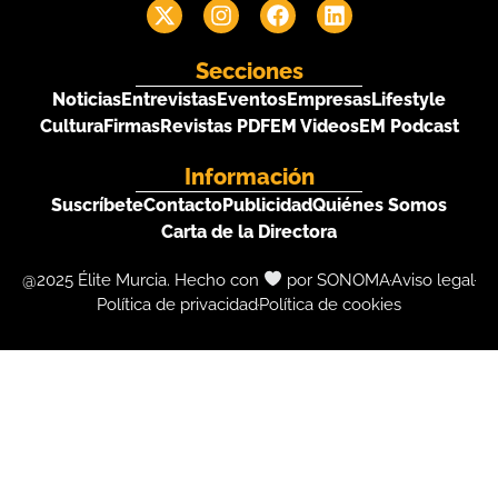
Secciones
Noticias
Entrevistas
Eventos
Empresas
Lifestyle
Cultura
Firmas
Revistas PDF
EM Videos
EM Podcast
Información
Suscríbete
Contacto
Publicidad
Quiénes Somos
Carta de la Directora
@2025 Élite Murcia. Hecho con
por SONOMA
Aviso legal
Política de privacidad
Política de cookies