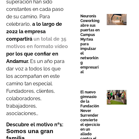
superación han sido
constantes en cada paso
de su camino. Para
Neuronis
Coworking
celebrarlo,
a lo largo de
abre sus
puertas en
2022 la empresa
Campus
compartirá
un total de 35
Myrtea
para
motivos en formato vídeo
impulsar
por los que confiar en
el
networkin
Andamur.
Es un año para
g
empresari
dar voz a todos los que
al
los acompañan en este
camino tan especial.
Fundadores, clientes,
El nuevo
gimnasio
colaboradores,
de la
trabajadores,
Fundación
Never
asociaciones…
Surrender
convierte
Descubre el motivo nº1:
el ejercicio
en un
Somos una gran
aliado
familia
contra el