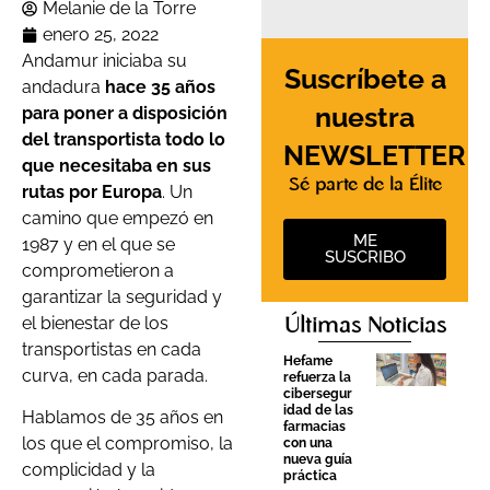
Melanie de la Torre
enero 25, 2022
Andamur iniciaba su
Suscríbete a
andadura
hace 35 años
nuestra
para poner a disposición
del transportista todo lo
NEWSLETTER
que necesitaba en sus
Sé parte de la Élite
rutas por Europa
. Un
camino que empezó en
ME
1987 y en el que se
SUSCRIBO
comprometieron a
garantizar la seguridad y
el bienestar de los
Últimas Noticias
transportistas en cada
Hefame
curva, en cada parada.
refuerza la
cibersegur
idad de las
Hablamos de 35 años en
farmacias
los que el compromiso, la
con una
nueva guía
complicidad y la
práctica