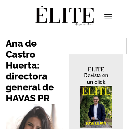
Ana de
Castro
Huerta:
directora
Revista en
un click
general de
HAVAS PR