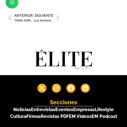
ANTERIOR
SIGUIENTE
TANIA HORTELANO: PERSONAL SHOPPER Y ASESORA DE IMAGEN DE EL CORTE INGLÉS
Los hoteles de la Región de Murcia que desearás visitar después del confinamiento
Secciones
Noticias
Entrevistas
Eventos
Empresas
Lifestyle
Cultura
Firmas
Revistas PDF
EM Videos
EM Podcast