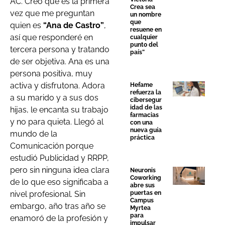
AC. Creo que es la primera
Crea sea
vez que me preguntan
un nombre
que
quien es
“Ana de Castro”
,
resuene en
así que responderé en
cualquier
punto del
tercera persona y tratando
país”
de ser objetiva. Ana es una
persona positiva, muy
activa y disfrutona. Adora
Hefame
refuerza la
a su marido y a sus dos
cibersegur
idad de las
hijas, le encanta su trabajo
farmacias
y no para quieta. Llegó al
con una
nueva guía
mundo de la
práctica
Comunicación porque
estudió Publicidad y RRPP,
pero sin ninguna idea clara
Neuronis
Coworking
de lo que eso significaba a
abre sus
nivel profesional. Sin
puertas en
Campus
embargo, año tras año se
Myrtea
para
enamoró de la profesión y
impulsar