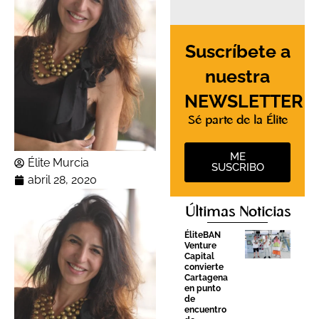
Suscríbete a
nuestra
NEWSLETTER
Sé parte de la Élite
ME
Élite Murcia
SUSCRIBO
abril 28, 2020
Últimas Noticias
ÉliteBAN
Venture
Capital
convierte
Cartagena
en punto
de
encuentro