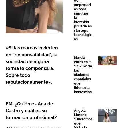
de
empresari
os para
impulsar
la
inversión
privada en
startups
tecnológic
as
«Si las marcas invierten
en “responsabilidad”, la
Murcia
sociedad de alguna
entra en el
‘TOP 10’ de
forma le compensará.
las
Sobre todo
ciudades
españolas
reputacionalmente».
que
lideran la
innovación
EM. ¿Quién es Ana de
Castro y cuál es su
Ángela
Moreno:
formación profesional?
“Queremos
que
Victoria