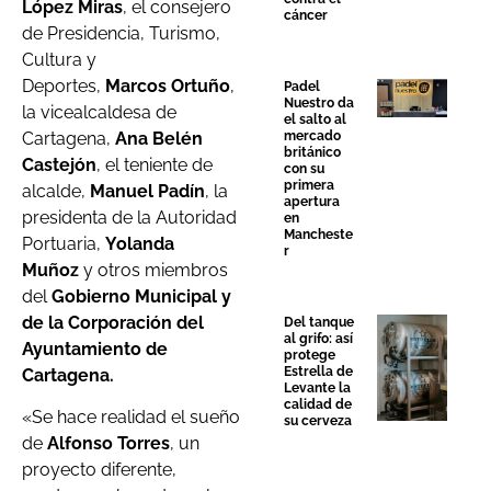
López Miras
, el consejero
cáncer
de Presidencia, Turismo,
Cultura y
Deportes,
Marcos Ortuño
,
Padel
Nuestro da
la vicealcaldesa de
el salto al
Cartagena,
Ana Belén
mercado
británico
Castejón
, el teniente de
con su
primera
alcalde,
Manuel Padín
, la
apertura
presidenta de la Autoridad
en
Mancheste
Portuaria,
Yolanda
r
Muñoz
y
otros miembros
del
Gobierno Municipal y
de la Corporación del
Del tanque
al grifo: así
Ayuntamiento de
protege
Estrella de
Cartagena.
Levante la
calidad de
«Se hace realidad el sueño
su cerveza
de
Alfonso Torres
,
un
proyecto diferente,