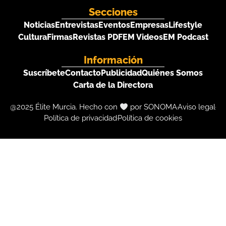
Secciones
Noticias
Entrevistas
Eventos
Empresas
Lifestyle
Cultura
Firmas
Revistas PDF
EM Videos
EM Podcast
Información
Suscríbete
Contacto
Publicidad
Quiénes Somos
Carta de la Directora
@2025 Élite Murcia. Hecho con
por SONOMA
Aviso legal
Política de privacidad
Política de cookies