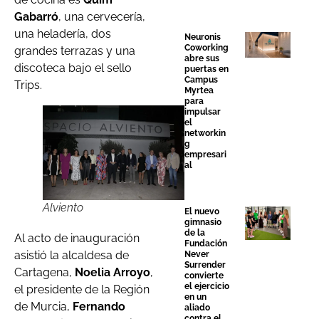
Gabarró
, una cervecería,
una heladería, dos
Neuronis
Coworking
grandes terrazas y una
abre sus
discoteca bajo el sello
puertas en
Campus
Trips.
Myrtea
para
impulsar
el
networkin
g
empresari
al
Alviento
El nuevo
gimnasio
de la
Al acto de inauguración
Fundación
asistió la alcaldesa de
Never
Surrender
Cartagena,
Noelia Arroyo
,
convierte
el ejercicio
el presidente de la Región
en un
de Murcia,
Fernando
aliado
contra el