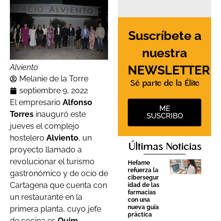
Suscríbete a
nuestra
NEWSLETTER
Alviento
Melanie de la Torre
Sé parte de la Élite
septiembre 9, 2022
El empresario
Alfonso
ME
Torres
inauguró este
SUSCRIBO
jueves el complejo
hostelero
Alviento
, un
Últimas Noticias
proyecto llamado a
revolucionar el turismo
Hefame
refuerza la
gastronómico y de ocio de
cibersegur
Cartagena que cuenta con
idad de las
farmacias
un restaurante en la
con una
nueva guía
primera planta, cuyo jefe
práctica
de cocina es
Quim