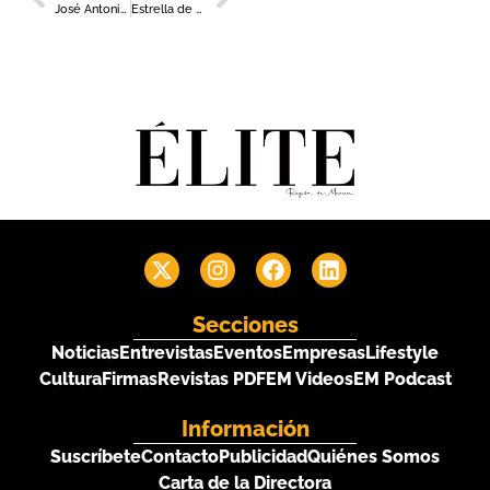
José Antonio Sánchez, presidente de la Agrupación Sardinera de Murcia
Estrella de Levante presenta su nueva cerveza de Trigo, de Edición Limitada
Secciones
Noticias
Entrevistas
Eventos
Empresas
Lifestyle
Cultura
Firmas
Revistas PDF
EM Videos
EM Podcast
Información
Suscríbete
Contacto
Publicidad
Quiénes Somos
Carta de la Directora