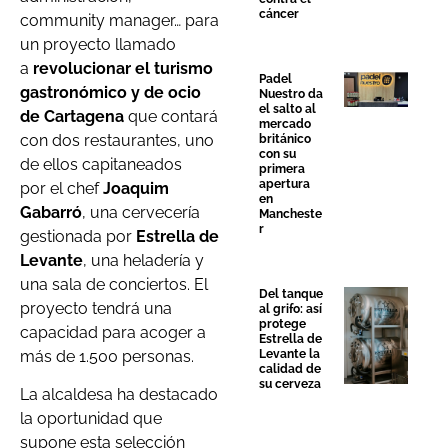
cáncer
community manager… para
un proyecto llamado
a
revolucionar el turismo
Padel
gastronómico y de ocio
Nuestro da
el salto al
de Cartagena
que contará
mercado
con dos restaurantes, uno
británico
con su
de ellos capitaneados
primera
apertura
por
el chef
Joaquim
en
Gabarró
, una cervecería
Mancheste
r
gestionada por
Estrella de
Levante
, una heladería y
una sala de conciertos. El
Del tanque
proyecto tendrá una
al grifo: así
protege
capacidad para acoger a
Estrella de
más de 1.500 personas.
Levante la
calidad de
su cerveza
La alcaldesa ha destacado
la oportunidad que
supone esta selección