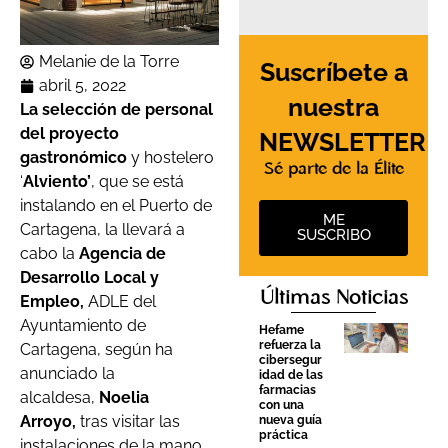
Melanie de la Torre
Suscríbete a
abril 5, 2022
nuestra
La selección de personal
del
proyecto
NEWSLETTER
gastronómico
y hostelero
Sé parte de la Élite
‘
Alviento’
, que se está
instalando en el Puerto de
ME
Cartagena, la llevará a
SUSCRIBO
cabo la
Agencia de
Desarrollo Local y
Últimas Noticias
Empleo,
ADLE del
Ayuntamiento de
Hefame
refuerza la
Cartagena, según ha
cibersegur
anunciado la
idad de las
farmacias
alcaldesa,
Noelia
con una
Arroyo,
tras visitar las
nueva guía
práctica
instalaciones de la mano