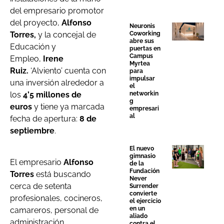
del empresario promotor
del proyecto,
Alfonso
Neuronis
Coworking
Torres,
y la concejal de
abre sus
Educación y
puertas en
Campus
Empleo,
Irene
Myrtea
Ruiz.
‘Alviento’ cuenta con
para
impulsar
una inversión alrededor a
el
networkin
los
4’5 millones de
g
euros
y tiene ya marcada
empresari
al
fecha de apertura:
8 de
septiembre
.
El nuevo
gimnasio
El empresario
Alfonso
de la
Fundación
Torres
está buscando
Never
cerca de setenta
Surrender
convierte
profesionales, cocineros,
el ejercicio
en un
camareros, personal de
aliado
administración,
contra el