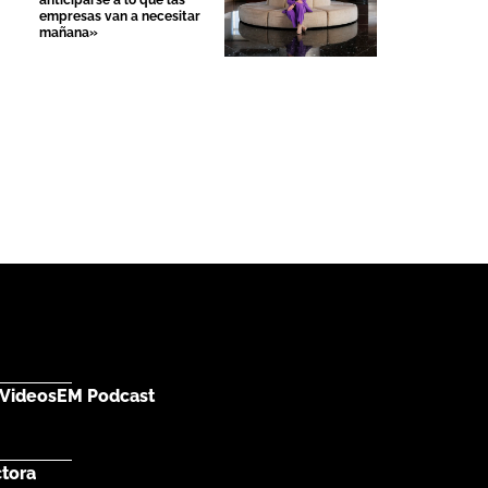
anticiparse a lo que las
empresas van a necesitar
mañana»
Videos
EM Podcast
ctora