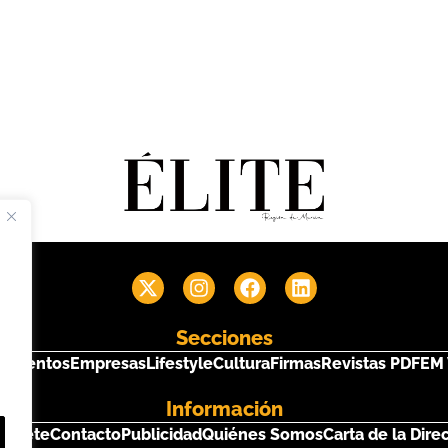
Secciones
s
Eventos
Empresas
Lifestyle
Cultura
Firmas
Revistas PDF
EM 
Información
críbete
Contacto
Publicidad
Quiénes Somos
Carta de la Dire