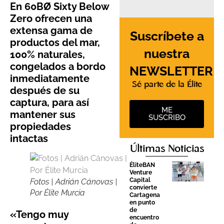
En 60BØ Sixty Below
Zero ofrecen una
extensa gama de
Suscríbete a
productos del mar,
nuestra
100% naturales,
congelados a bordo
NEWSLETTER
inmediatamente
Sé parte de la Élite
después de su
captura, para así
ME
mantener sus
SUSCRIBO
propiedades
intactas
Últimas Noticias
ÉliteBAN
Venture
Capital
Fotos | Adrián Cánovas |
convierte
Por Élite Murcia
Cartagena
en punto
de
«Tengo muy
encuentro