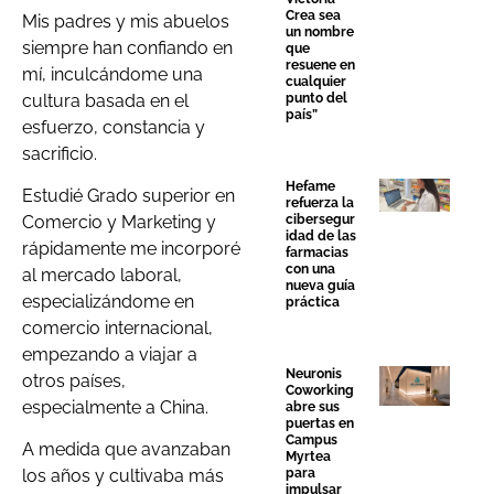
Crea sea
Mis padres y mis abuelos
un nombre
siempre han confiando en
que
resuene en
mí, inculcándome una
cualquier
cultura basada en el
punto del
país”
esfuerzo, constancia y
sacrificio.
Hefame
Estudié Grado superior en
refuerza la
Comercio y Marketing y
cibersegur
idad de las
rápidamente me incorporé
farmacias
con una
al mercado laboral,
nueva guía
especializándome en
práctica
comercio internacional,
empezando a viajar a
Neuronis
otros países,
Coworking
especialmente a China.
abre sus
puertas en
Campus
A medida que avanzaban
Myrtea
para
los años y cultivaba más
impulsar