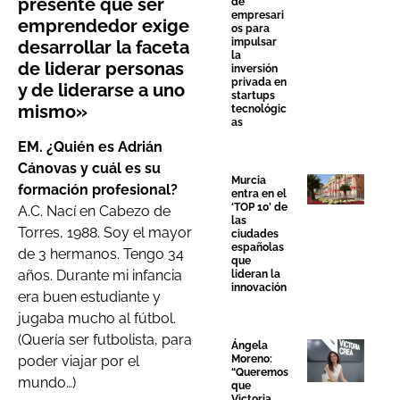
presente que ser
de
empresari
emprendedor exige
os para
impulsar
desarrollar la faceta
la
de liderar personas
inversión
privada en
y de liderarse a uno
startups
mismo»
tecnológic
as
EM. ¿Quién es Adrián
Cánovas y cuál es su
Murcia
formación profesional?
entra en el
‘TOP 10’ de
A.C. Nací en Cabezo de
las
Torres, 1988. Soy el mayor
ciudades
españolas
de 3 hermanos. Tengo 34
que
años. Durante mi infancia
lideran la
innovación
era buen estudiante y
jugaba mucho al fútbol.
(Quería ser futbolista, para
Ángela
Moreno:
poder viajar por el
“Queremos
mundo…)
que
Victoria