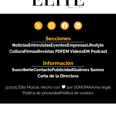
Secciones
Noticias
Entrevistas
Eventos
Empresas
Lifestyle
Cultura
Firmas
Revistas PDF
EM Videos
EM Podcast
Información
Suscríbete
Contacto
Publicidad
Quiénes Somos
Carta de la Directora
@2025 Élite Murcia. Hecho con
por SONOMA
Aviso legal
Política de privacidad
Política de cookies