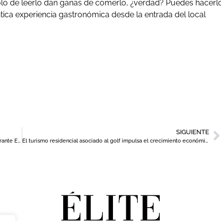
olo de leerlo dan ganas de comerlo, ¿verdad? Puedes hacerl
téntica experiencia gastronómica desde la entrada del local
SIGUIENTE
Receta: Pastora especial de Juan Antonio García, chef de Restaurante El Churra
El turismo residencial asociado al golf impulsa el crecimiento económico en la Región