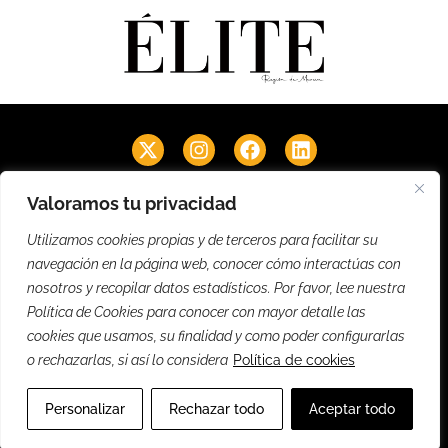
Secciones
Valoramos tu privacidad
Noticias
Entrevistas
Eventos
Empresas
Lifestyle
Utilizamos cookies propias y de terceros para facilitar su
Cultura
Firmas
Revistas PDF
EM Videos
EM Podcast
navegación en la página web, conocer cómo interactúas con
nosotros y recopilar datos estadísticos. Por favor, lee nuestra
Información
Política de Cookies para conocer con mayor detalle las
Suscríbete
Contacto
Publicidad
Quiénes Somos
cookies que usamos, su finalidad y como poder configurarlas
Carta de la Directora
o rechazarlas, si así lo considera
Política de cookies
@2025 Élite Murcia. Hecho con
por SONOMA
Aviso legal
Política de privacidad
Política de cookies
Personalizar
Rechazar todo
Aceptar todo